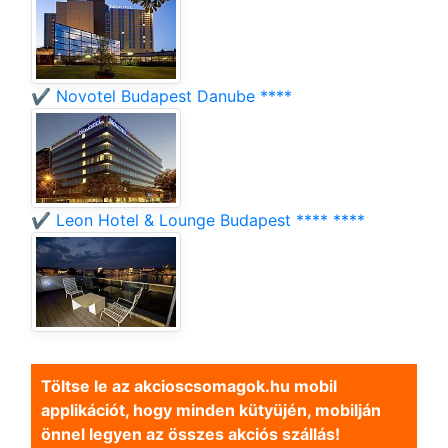
✔️ Novotel Budapest Danube ****
✔️ Leon Hotel & Lounge Budapest **** ****
Töltse le az akcioscsomagok.hu mobil
applikációt, hogy minden kütyüjén, mobilján
önnel legyen az összes akciós szállás!