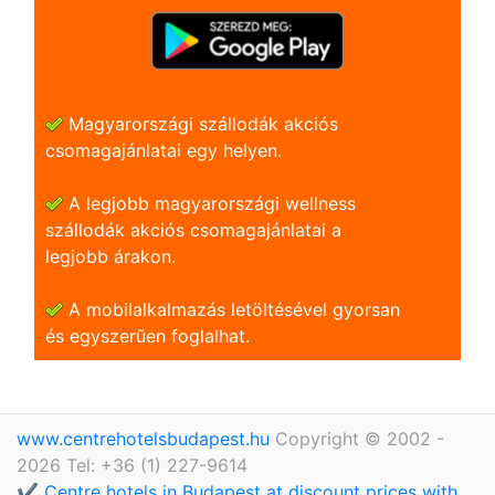
Magyarországi szállodák akciós
csomagajánlatai egy helyen.
A legjobb magyarországi wellness
szállodák akciós csomagajánlatai a
legjobb árakon.
A mobilalkalmazás letöltésével gyorsan
és egyszerũen foglalhat.
www.centrehotelsbudapest.hu
Copyright © 2002 -
2026 Tel: +36 (1) 227-9614
✔️ Centre hotels in Budapest at discount prices with