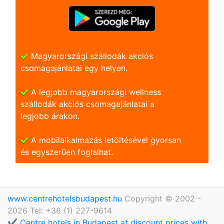
Magyarországi szállodák akciós
csomagajánlatai egy helyen.
A legjobb magyarországi wellness
szállodák akciós csomagajánlatai a
legjobb árakon.
A mobilalkalmazás letöltésével gyorsan
és egyszerũen foglalhat.
www.centrehotelsbudapest.hu
Copyright © 2002 -
2026 Tel: +36 (1) 227-9614
✔️ Centre hotels in Budapest at discount prices with