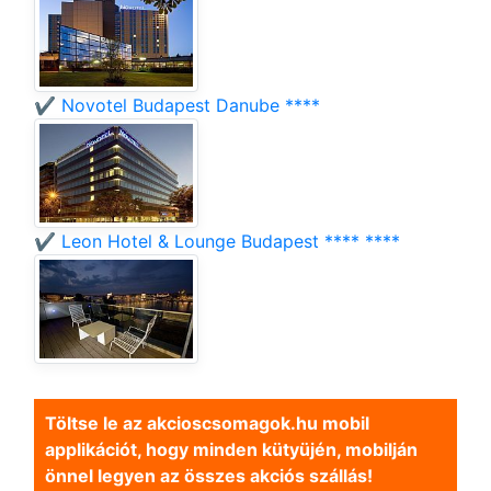
✔️ Novotel Budapest Danube ****
✔️ Leon Hotel & Lounge Budapest **** ****
Töltse le az akcioscsomagok.hu mobil
applikációt, hogy minden kütyüjén, mobilján
önnel legyen az összes akciós szállás!