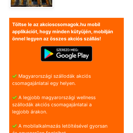
Töltse le az akcioscsomagok.hu mobil
applikációt, hogy minden kütyüjén, mobilján
önnel legyen az összes akciós szállás!
Magyarországi szállodák akciós
csomagajánlatai egy helyen.
A legjobb magyarországi wellness
szállodák akciós csomagajánlatai a
legjobb árakon.
A mobilalkalmazás letöltésével gyorsan
és egyszerũen foglalhat.