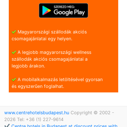
Magyarországi szállodák akciós
csomagajánlatai egy helyen.
A legjobb magyarországi wellness
szállodák akciós csomagajánlatai a
legjobb árakon.
A mobilalkalmazás letöltésével gyorsan
és egyszerũen foglalhat.
www.centrehotelsbudapest.hu
Copyright © 2002 -
2026 Tel: +36 (1) 227-9614
✔️ Centre hotels in Budapest at discount prices with