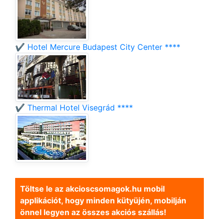
✔️ Hotel Mercure Budapest City Center ****
✔️ Thermal Hotel Visegrád ****
Töltse le az akcioscsomagok.hu mobil
applikációt, hogy minden kütyüjén, mobilján
önnel legyen az összes akciós szállás!