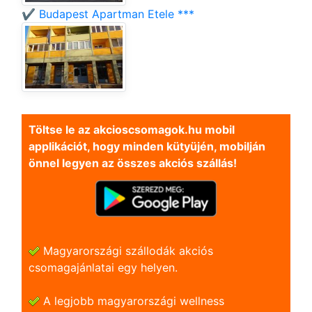
✔️ Budapest Apartman Etele ***
Töltse le az akcioscsomagok.hu mobil
applikációt, hogy minden kütyüjén, mobilján
önnel legyen az összes akciós szállás!
Magyarországi szállodák akciós
csomagajánlatai egy helyen.
A legjobb magyarországi wellness