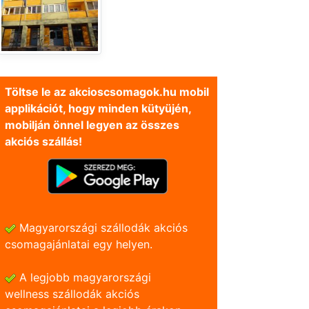
Töltse le az akcioscsomagok.hu mobil
applikációt, hogy minden kütyüjén,
mobilján önnel legyen az összes
akciós szállás!
Magyarországi szállodák akciós
csomagajánlatai egy helyen.
A legjobb magyarországi
wellness szállodák akciós