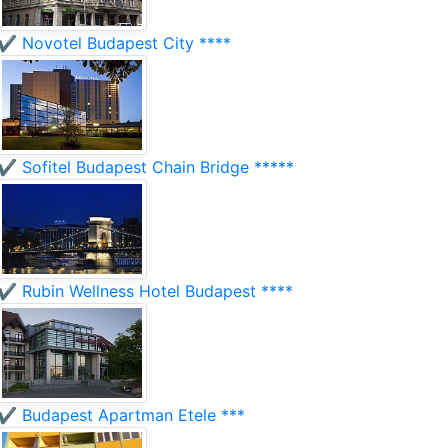
✔️ Novotel Budapest City ****
✔️ Sofitel Budapest Chain Bridge *****
✔️ Rubin Wellness Hotel Budapest ****
✔️ Budapest Apartman Etele ***