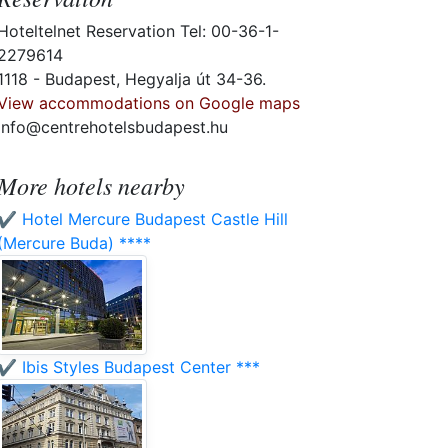
Hoteltelnet Reservation Tel: 00-36-1-
2279614
1118 - Budapest, Hegyalja út 34-36.
View accommodations on Google maps
info@centrehotelsbudapest.hu
More hotels nearby
✔️ Hotel Mercure Budapest Castle Hill
(Mercure Buda) ****
✔️ Ibis Styles Budapest Center ***