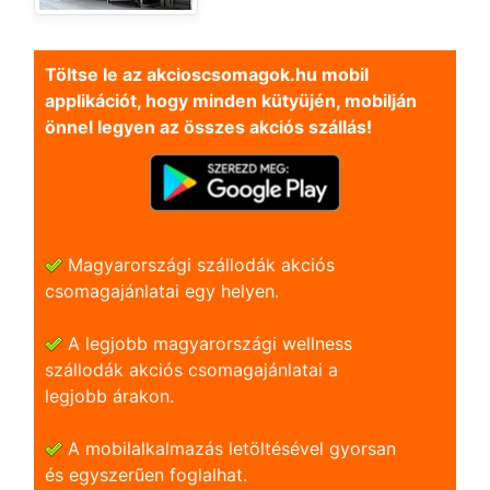
Töltse le az akcioscsomagok.hu mobil
applikációt, hogy minden kütyüjén, mobilján
önnel legyen az összes akciós szállás!
Magyarországi szállodák akciós
csomagajánlatai egy helyen.
A legjobb magyarországi wellness
szállodák akciós csomagajánlatai a
legjobb árakon.
A mobilalkalmazás letöltésével gyorsan
és egyszerũen foglalhat.