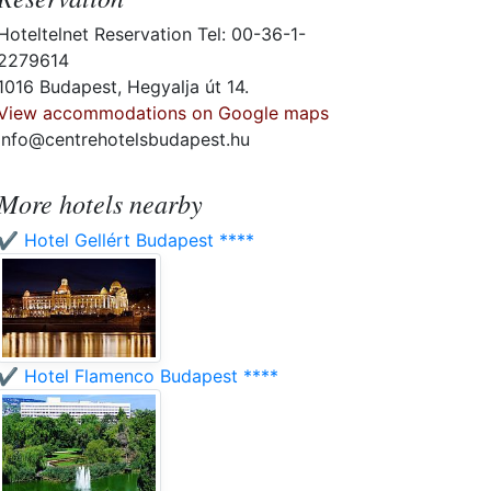
Hoteltelnet Reservation Tel: 00-36-1-
2279614
1016 Budapest, Hegyalja út 14.
View accommodations on Google maps
info@centrehotelsbudapest.hu
More hotels nearby
✔️ Hotel Gellért Budapest ****
✔️ Hotel Flamenco Budapest ****