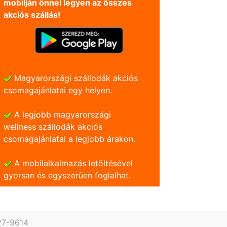
mobilján önnel legyen az összes
akciós szállás!
Magyarországi szállodák akciós
csomagajánlatai egy helyen.
A legjobb magyarországi
wellness szállodák akciós
csomagajánlatai a legjobb árakon.
A mobilalkalmazás letöltésével
gyorsan és egyszerũen foglalhat.
27-9614