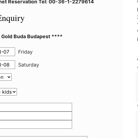
lnet Reservation Tel: 00-36-1-2279614
Enquiry
l Gold Buda Budapest ****
Friday
Saturday