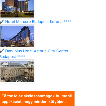
✔️ Hotel Mercure Budapest Korona ****
✔️ Danubius Hotel Astoria City Center
Budapest ****
Töltse le az akcioscsomagok.hu mobil
applikációt, hogy minden kütyüjén,