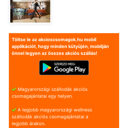
Töltse le az akcioscsomagok.hu mobil
applikációt, hogy minden kütyüjén, mobilján
önnel legyen az összes akciós szállás!
Magyarországi szállodák akciós
csomagajánlatai egy helyen.
A legjobb magyarországi wellness
szállodák akciós csomagajánlatai a
legjobb árakon.