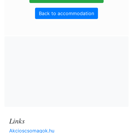
Back to accommodation
Links
Akcioscsomagok.hu