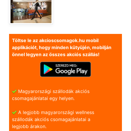
Töltse le az akcioscsomagok.hu mobil
applikációt, hogy minden kütyüjén, mobilján
önnel legyen az összes akciós szállás!
Magyarországi szállodák akciós
csomagajánlatai egy helyen.
A legjobb magyarországi wellness
szállodák akciós csomagajánlatai a
legjobb árakon.