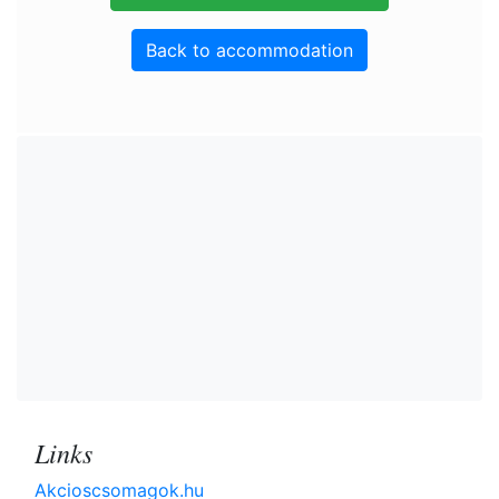
Back to accommodation
Links
Akcioscsomagok.hu