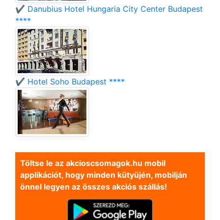
✔️ Danubius Hotel Hungaria City Center Budapest
****
✔️ Hotel Soho Budapest ****
Töltse le az akcioscsomagok.hu mobil
applikációt, hogy minden kütyüjén, mobilján
önnel legyen az összes akciós szállás!