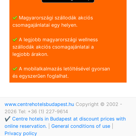
Magyarországi szállodák akciós
csomagajánlatai egy helyen.
A legjobb magyarországi wellness
szállodák akciós csomagajánlatai a
legjobb árakon.
A mobilalkalmazás letöltésével gyorsan
és egyszerũen foglalhat.
www.centrehotelsbudapest.hu
Copyright © 2002 -
2026 Tel: +36 (1) 227-9614
✔️ Centre hotels in Budapest at discount prices with
online reservation.
|
General conditions of use
|
Privacy policy