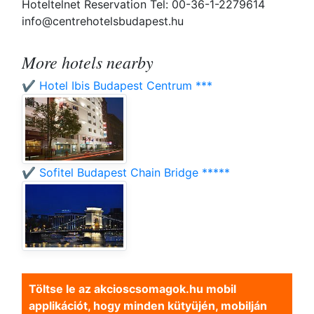
Hoteltelnet Reservation Tel: 00-36-1-2279614
info@centrehotelsbudapest.hu
More hotels nearby
✔️ Hotel Ibis Budapest Centrum ***
✔️ Sofitel Budapest Chain Bridge *****
Töltse le az akcioscsomagok.hu mobil
applikációt, hogy minden kütyüjén, mobilján