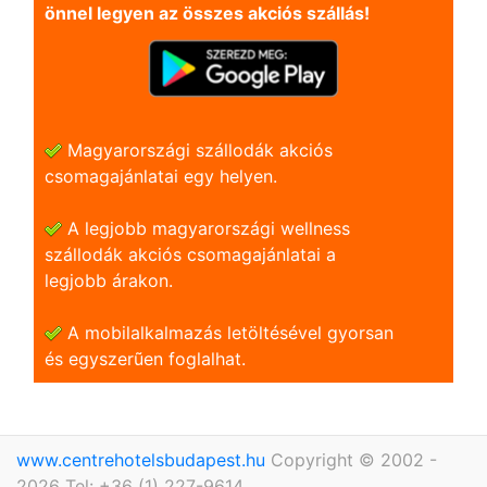
önnel legyen az összes akciós szállás!
Magyarországi szállodák akciós
csomagajánlatai egy helyen.
A legjobb magyarországi wellness
szállodák akciós csomagajánlatai a
legjobb árakon.
A mobilalkalmazás letöltésével gyorsan
és egyszerũen foglalhat.
www.centrehotelsbudapest.hu
Copyright © 2002 -
2026 Tel: +36 (1) 227-9614