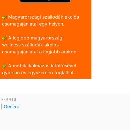
Magyarországi szállodák akciós
csomagajánlatai egy helyen.
A legjobb magyarországi
wellness szállodák akciós
csomagajánlatai a legjobb árakon.
A mobilalkalmazás letöltésével
gyorsan és egyszerũen foglalhat.
27-9614
.
|
General