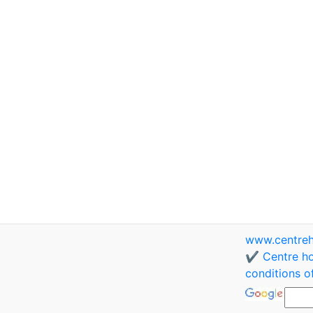
www.centreh
✔️ Centre ho
conditions o