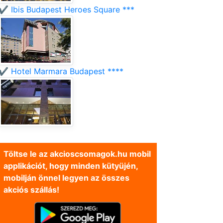
✔️ Ibis Budapest Heroes Square ***
✔️ Hotel Marmara Budapest ****
Töltse le az akcioscsomagok.hu mobil
applikációt, hogy minden kütyüjén,
mobilján önnel legyen az összes
akciós szállás!