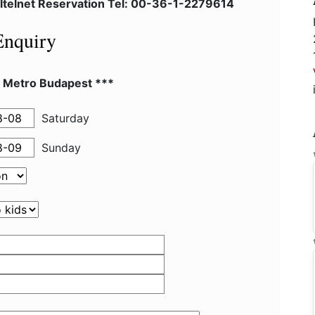
ltelnet Reservation Tel: 00-36-1-2279614
Enquiry
l Metro Budapest ***
Saturday
Sunday