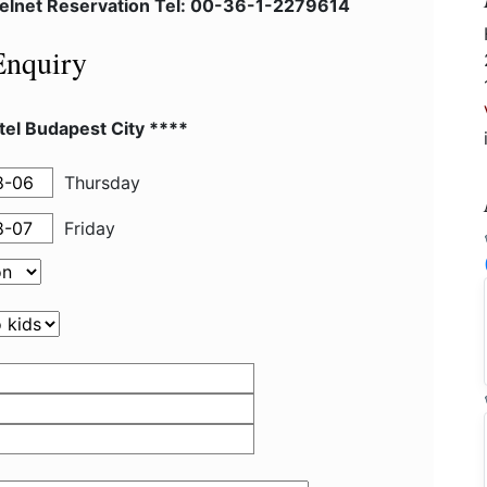
telnet Reservation Tel: 00-36-1-2279614
Enquiry
el Budapest City ****
Thursday
Friday