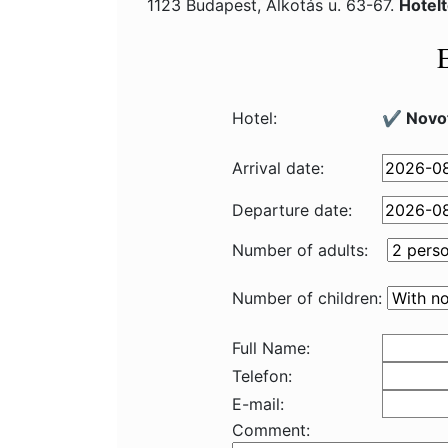
1123 Budapest, Alkotás u. 63-67.
Hotel
Hotel:
✔️ Novot
Arrival date:
Departure date:
Number of adults:
Number of children:
Full Name:
Telefon:
E-mail:
Comment: