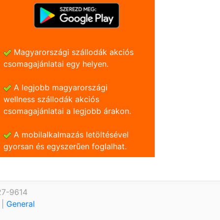
Magyarországi szállodák akciós
csomagajánlatai egy helyen.
A legjobb magyarországi
wellness szállodák akciós
csomagajánlatai a legjobb árakon.
A mobilalkalmazás letöltésével
gyorsan és egyszerũen foglalhat.
27-9614
.
|
General