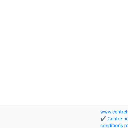
www.centreh
✔️ Centre ho
conditions o