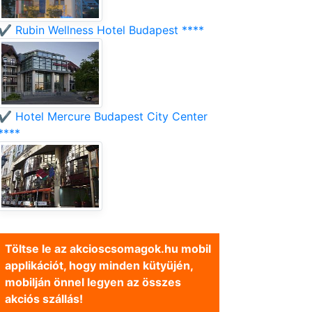
✔️ Rubin Wellness Hotel Budapest ****
✔️ Hotel Mercure Budapest City Center
****
Töltse le az akcioscsomagok.hu mobil
applikációt, hogy minden kütyüjén,
mobilján önnel legyen az összes
akciós szállás!