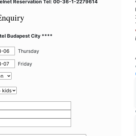
telnet Reservation Tel: 00-36-1-2279614
Enquiry
el Budapest City ****
Thursday
Friday