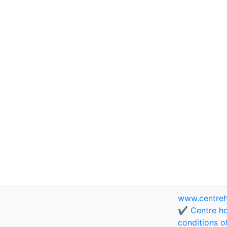
www.centreh
✔️ Centre ho
conditions o