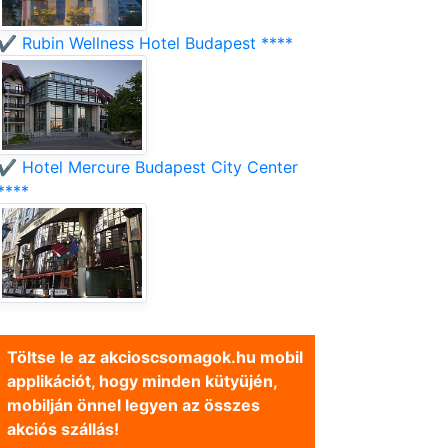
✔️ Rubin Wellness Hotel Budapest ****
✔️ Hotel Mercure Budapest City Center
****
Töltse le az akcioscsomagok.hu mobil
applikációt, hogy minden kütyüjén,
mobilján önnel legyen az összes
akciós szállás!