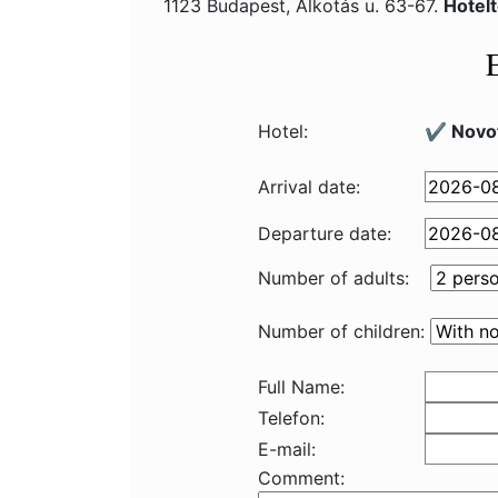
1123 Budapest, Alkotás u. 63-67.
Hotel
Hotel:
✔️ Novot
Arrival date:
Departure date:
Number of adults:
Number of children:
Full Name:
Telefon:
E-mail:
Comment: