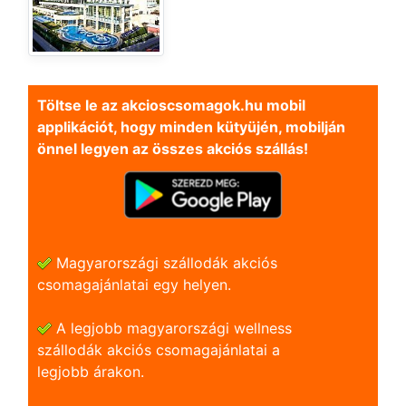
Töltse le az akcioscsomagok.hu mobil
applikációt, hogy minden kütyüjén, mobilján
önnel legyen az összes akciós szállás!
Magyarországi szállodák akciós
csomagajánlatai egy helyen.
A legjobb magyarországi wellness
szállodák akciós csomagajánlatai a
legjobb árakon.