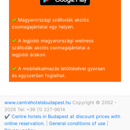
Magyarországi szállodák akciós
csomagajánlatai egy helyen.
A legjobb magyarországi wellness
szállodák akciós csomagajánlatai a
legjobb árakon.
A mobilalkalmazás letöltésével gyorsan
és egyszerũen foglalhat.
www.centrehotelsbudapest.hu
Copyright © 2002 -
2026 Tel: +36 (1) 227-9614
✔️ Centre hotels in Budapest at discount prices with
online reservation.
|
General conditions of use
|