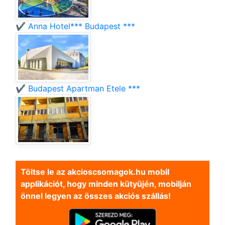
✔️ Anna Hotel*** Budapest ***
✔️ Budapest Apartman Etele ***
Töltse le az akcioscsomagok.hu mobil
applikációt, hogy minden kütyüjén, mobilján
önnel legyen az összes akciós szállás!