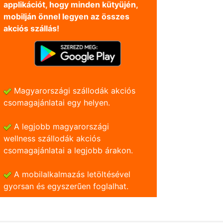
applikációt, hogy minden kütyüjén,
mobilján önnel legyen az összes
akciós szállás!
Magyarországi szállodák akciós
csomagajánlatai egy helyen.
A legjobb magyarországi
wellness szállodák akciós
csomagajánlatai a legjobb árakon.
A mobilalkalmazás letöltésével
gyorsan és egyszerũen foglalhat.