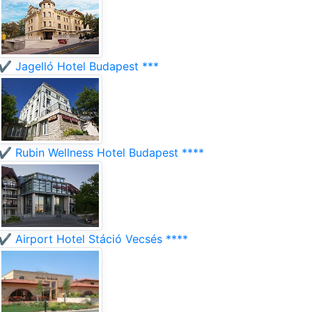
✔️ Jagelló Hotel Budapest ***
✔️ Rubin Wellness Hotel Budapest ****
✔️ Airport Hotel Stáció Vecsés ****