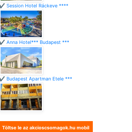
✔️ Session Hotel Ráckeve ****
✔️ Anna Hotel*** Budapest ***
✔️ Budapest Apartman Etele ***
Töltse le az akcioscsomagok.hu mobil