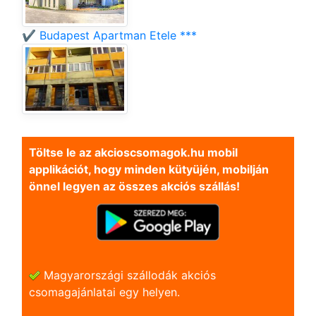
✔️ Budapest Apartman Etele ***
Töltse le az akcioscsomagok.hu mobil
applikációt, hogy minden kütyüjén, mobilján
önnel legyen az összes akciós szállás!
Magyarországi szállodák akciós
csomagajánlatai egy helyen.