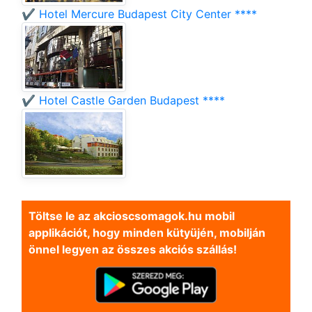
✔️ Hotel Mercure Budapest City Center ****
✔️ Hotel Castle Garden Budapest ****
Töltse le az akcioscsomagok.hu mobil
applikációt, hogy minden kütyüjén, mobilján
önnel legyen az összes akciós szállás!