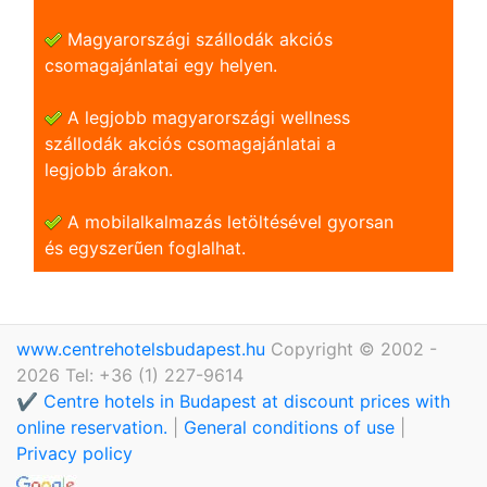
Magyarországi szállodák akciós
csomagajánlatai egy helyen.
A legjobb magyarországi wellness
szállodák akciós csomagajánlatai a
legjobb árakon.
A mobilalkalmazás letöltésével gyorsan
és egyszerũen foglalhat.
www.centrehotelsbudapest.hu
Copyright © 2002 -
2026 Tel: +36 (1) 227-9614
✔️ Centre hotels in Budapest at discount prices with
online reservation.
|
General conditions of use
|
Privacy policy