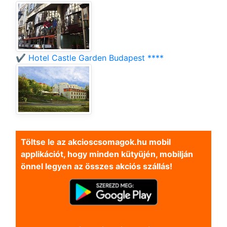
✔️ Hotel Castle Garden Budapest ****
Töltse le az akcioscsomagok.hu mobil
applikációt, hogy minden kütyüjén, mobilján
önnel legyen az összes akciós szállás!