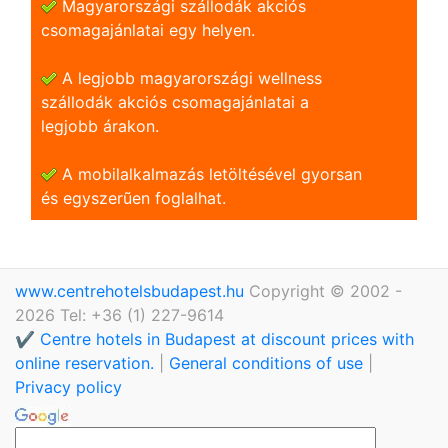
Magyarországi szállodák akciós
csomagajánlatai egy helyen.
A legjobb magyarországi wellness
szállodák akciós csomagajánlatai a
legjobb árakon.
A mobilalkalmazás letöltésével gyorsan
és egyszerũen foglalhat.
www.centrehotelsbudapest.hu
Copyright © 2002 -
2026 Tel: +36 (1) 227-9614
✔️ Centre hotels in Budapest at discount prices with
online reservation.
|
General conditions of use
|
Privacy policy