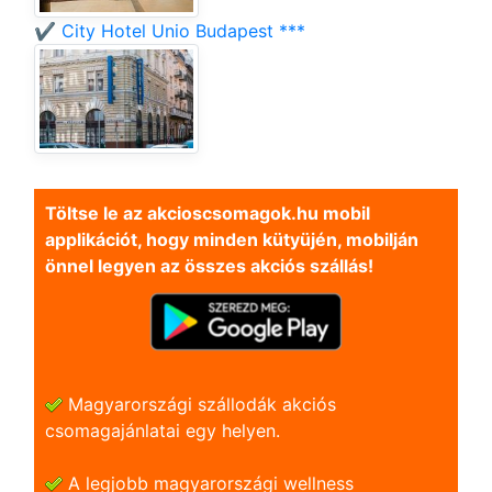
✔️ City Hotel Unio Budapest ***
Töltse le az akcioscsomagok.hu mobil
applikációt, hogy minden kütyüjén, mobilján
önnel legyen az összes akciós szállás!
Magyarországi szállodák akciós
csomagajánlatai egy helyen.
A legjobb magyarországi wellness