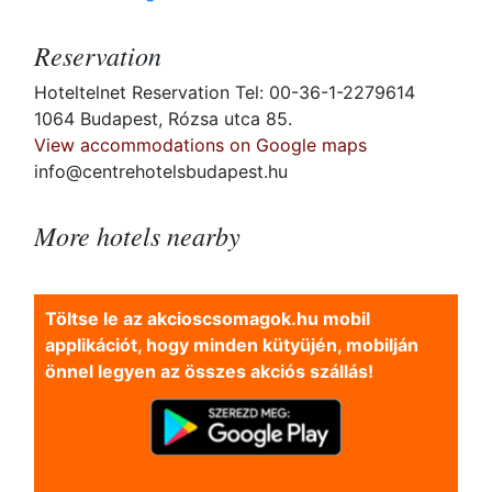
Reservation
Hoteltelnet Reservation Tel: 00-36-1-2279614
1064 Budapest, Rózsa utca 85.
View accommodations on Google maps
info@centrehotelsbudapest.hu
More hotels nearby
Töltse le az akcioscsomagok.hu mobil
applikációt, hogy minden kütyüjén, mobilján
önnel legyen az összes akciós szállás!