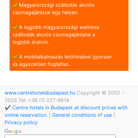
Magyarországi szállodák akciós
csomagajánlatai egy helyen.
A legjobb magyarországi wellness
szállodák akciós csomagajánlatai a
legjobb árakon.
A mobilalkalmazás letöltésével gyorsan
és egyszerũen foglalhat.
www.centrehotelsbudapest.hu
Copyright © 2002 -
2026 Tel: +36 (1) 227-9614
✔️ Centre hotels in Budapest at discount prices with
online reservation.
|
General conditions of use
|
Privacy policy