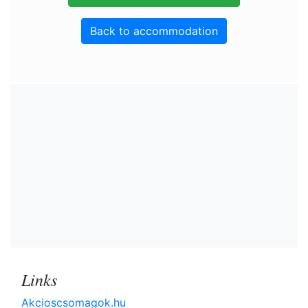
Back to accommodation
Links
Akcioscsomagok.hu