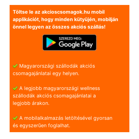
Töltse le az akcioscsomagok.hu mobil
applikációt, hogy minden kütyüjén, mobilján
önnel legyen az összes akciós szállás!
Magyarországi szállodák akciós
csomagajánlatai egy helyen.
A legjobb magyarországi wellness
szállodák akciós csomagajánlatai a
legjobb árakon.
A mobilalkalmazás letöltésével gyorsan
és egyszerũen foglalhat.