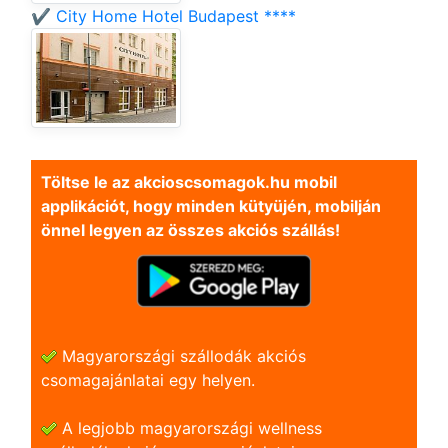
✔️ City Home Hotel Budapest ****
Töltse le az akcioscsomagok.hu mobil
applikációt, hogy minden kütyüjén, mobilján
önnel legyen az összes akciós szállás!
Magyarországi szállodák akciós
csomagajánlatai egy helyen.
A legjobb magyarországi wellness