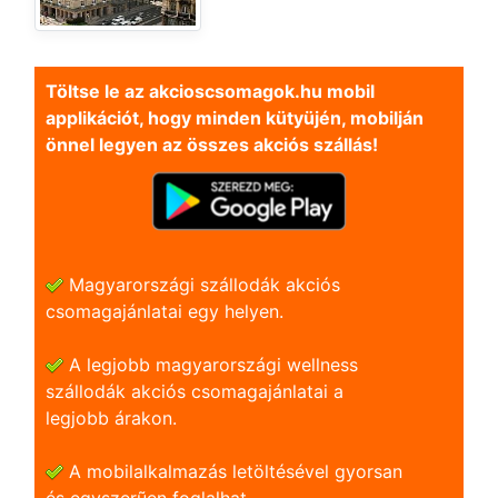
Töltse le az akcioscsomagok.hu mobil
applikációt, hogy minden kütyüjén, mobilján
önnel legyen az összes akciós szállás!
Magyarországi szállodák akciós
csomagajánlatai egy helyen.
A legjobb magyarországi wellness
szállodák akciós csomagajánlatai a
legjobb árakon.
A mobilalkalmazás letöltésével gyorsan
és egyszerũen foglalhat.