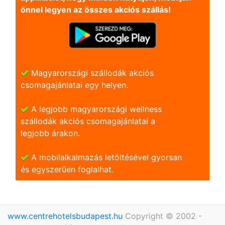
önnel legyen az összes akciós szállás!
Magyarországi szállodák akciós
csomagajánlatai egy helyen.
A legjobb magyarországi wellness
szállodák akciós csomagajánlatai a
legjobb árakon.
A mobilalkalmazás letöltésével gyorsan
és egyszerũen foglalhat.
www.centrehotelsbudapest.hu
Copyright © 2002 -