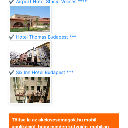
✔️ Airport Hotel Stáció Vecsés ****
✔️ Hotel Thomas Budapest ***
✔️ Six Inn Hotel Budapest ***
Töltse le az akcioscsomagok.hu mobil
applikációt, hogy minden kütyüjén, mobilján