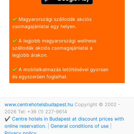
Magyarországi szállodák akciós
csomagajánlatai egy helyen.
A legjobb magyarországi wellness
szállodák akciós csomagajánlatai a
legjobb árakon.
A mobilalkalmazás letöltésével gyorsan
és egyszerũen foglalhat.
www.centrehotelsbudapest.hu
Copyright © 2002 -
2026 Tel: +36 (1) 227-9614
✔️ Centre hotels in Budapest at discount prices with
online reservation.
|
General conditions of use
|
Privacy policy