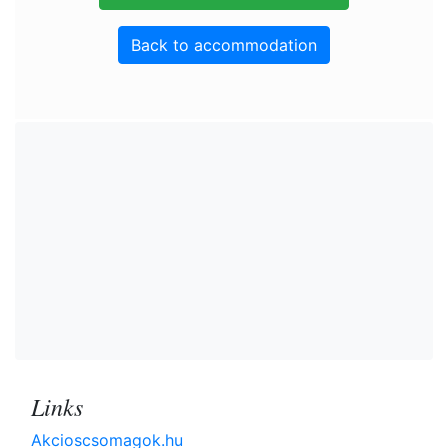
Back to accommodation
Links
Akcioscsomagok.hu