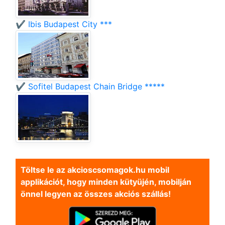
✔️ Ibis Budapest City ***
✔️ Sofitel Budapest Chain Bridge *****
Töltse le az akcioscsomagok.hu mobil
applikációt, hogy minden kütyüjén, mobilján
önnel legyen az összes akciós szállás!